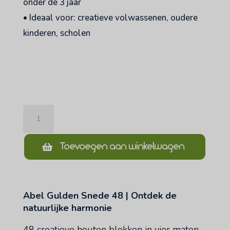
onder de 3 jaar
• Ideaal voor: creatieve volwassenen, oudere
kinderen, scholen
abel
golden
ratio
Toevoegen aan winkelwagen
48
aantal
Abel Gulden Snede 48 | Ontdek de
natuurlijke harmonie
48 creatieve houten blokken in vier maten